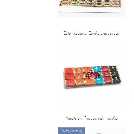
Ξύλινη κασετίνα | Σοκολατάκια με ποτό
Quick View
Ναπολιτάνι | Γκουρμέ, τσίλι, κανέλλα
Quick View
Χωρίς γλουτένη