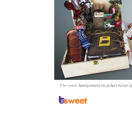
Η be sweet δραστηριοποιείται στη χονδρική πώληση ζαχ
Έδρα:
Αιγαίου 26, Νέα Σμύρνη
Τ.Κ. 17121, Αττική, Ελλάδα
τηλ.:+30 2130 153834