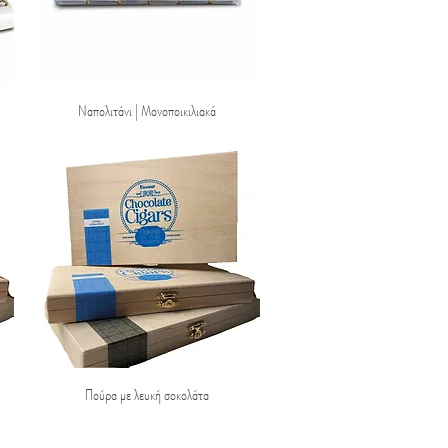
Ναπολιτάνι | Μονοποικιλιακά
Quick View
Πούρα με λευκή σοκολάτα
Quick View