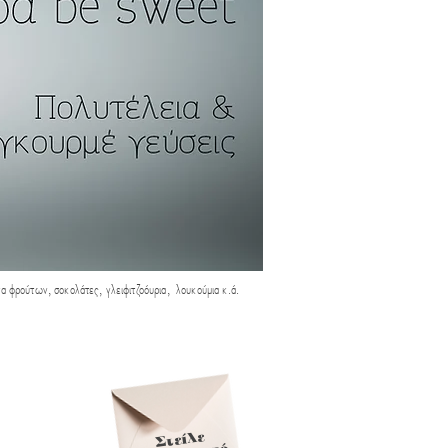
α φρούτων, σοκολάτες, γλειφιτζοόυρια, λουκούμια κ.ά.
Είσαι εξωτερικός πωλητής
και θέλεις να εργαστείς;
Στείλε