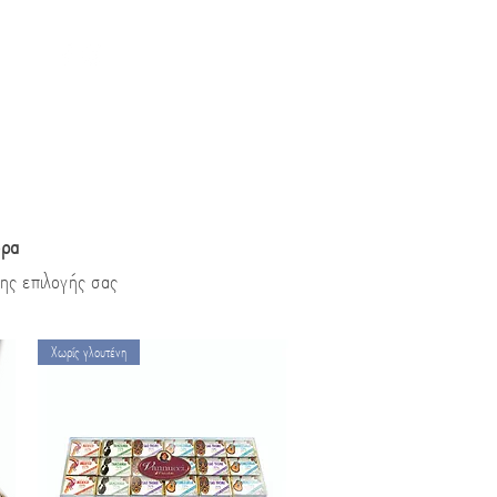
ώρα
ης επιλογής σας
Χωρίς γλουτένη