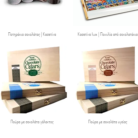
Ποτηράκια σοκολάτας | Κασετίνα
Quick View
Κασετίνα lux | Ποικιλία από σοκολατάκια
Quick View
Πούρα με σοκολάτα γάλακτος
Quick View
Πούρα με σοκολάτα υγείας
Quick View