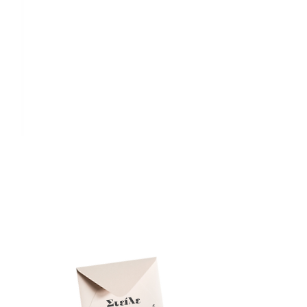
Είσαι εξωτερικός πωλητής
και θέλεις να εργαστείς;
Στείλε