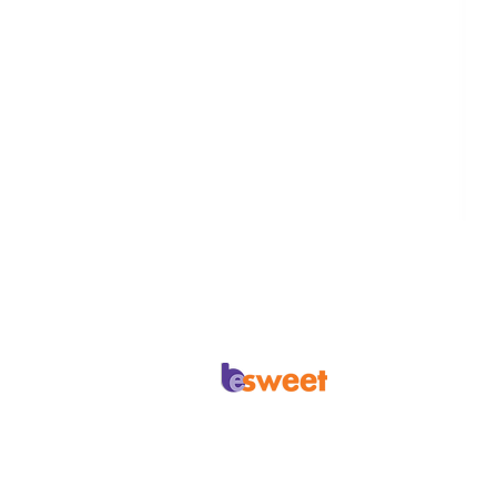
Έδρα:
Αιγαίου 26, Νέα Σμύρνη
Τ.Κ. 17121, Αττική, Ελλάδα
τηλ.:+30 2130 153834