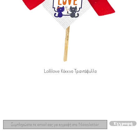
Lollilove Κόκκινο Τριαντάφυλλο
Μάθετε πρώτοι τα νέα μας!
Εγγραφή