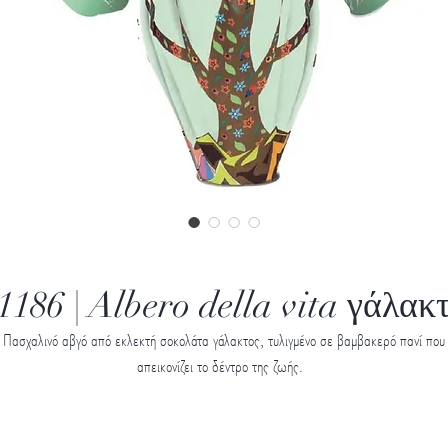
1186 | Albero della vita γάλακ
Πασχαλινό αβγό από εκλεκτή σοκολάτα γάλακτος, τυλιγμένο σε βαμβακερό πανί που
απεικονίζει το δέντρο της ζωής.
Όλα τα πασχαλινά αβγά Vannucci περιλαμβάνουν δώρο έκπληξη. Στις φωτογραφίε
απεικονίζονται ενδεικτικά κάποια από αυτά.