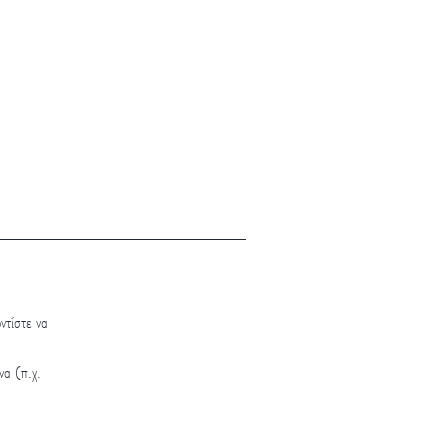
ντίστε να
να (π.χ.