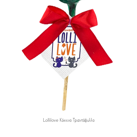
Lollilove Κόκκινο Τριαντάφυλλο