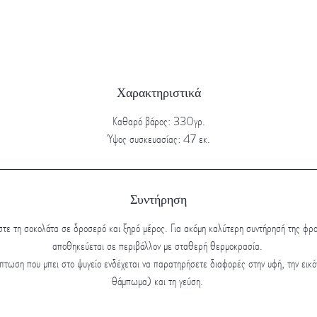
Χαρακτηριστικά
Καθαρό βάρος: 330γρ.
Ύψος συσκευασίας: 47 εκ.
Συντήρηση
στε τη σοκολάτα σε δροσερό και ξηρό μέρος. Για ακόμη καλύτερη συντήρησή της φρο
αποθηκεύεται σε περιβάλλον με σταθερή θερμοκρασία.
πτωση που μπει στο ψυγείο ενδέχεται να παρατηρήσετε διαφορές στην υφή, την εικό
θάμπωμα) και τη γεύση.