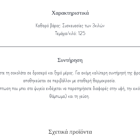
Χαρακτηριστικά
Καθαρό βάρος: Συσκευασίες των 3κιλών
Τεμάχια/κιλό: 125
Συντήρηση
στε τη σοκολάτα σε δροσερό και ξηρό μέρος. Για ακόμη καλύτερη συντήρησή της φρο
αποθηκεύεται σε περιβάλλον με σταθερή θερμοκρασία.
πτωση που μπει στο ψυγείο ενδέχεται να παρατηρήσετε διαφορές στην υφή, την εικό
θάμπωμα) και τη γεύση.
Σχετικά προϊόντα