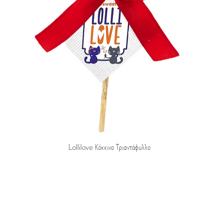
Lollilove Κόκκινο Τριαντάφυλλο
Μάθετε πρώτοι τα νέα μας!