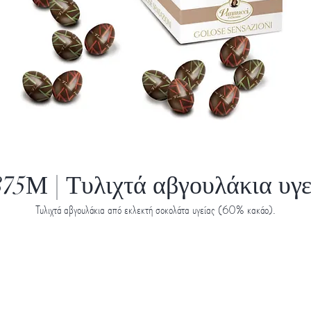
875Μ | Τυλιχτά αβγουλάκια υγε
Τυλιχτά αβγουλάκια από εκλεκτή σοκολάτα υγείας (60% κακάο).