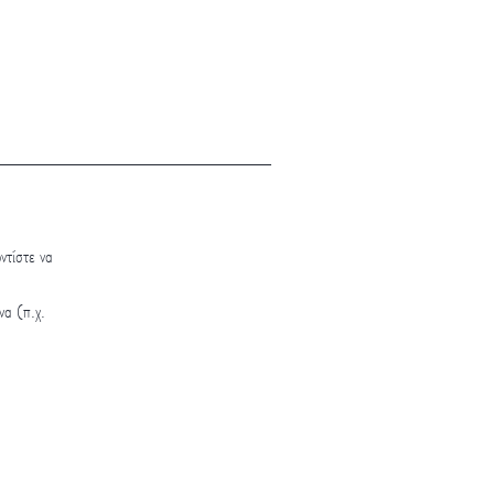
ντίστε να
να (π.χ.