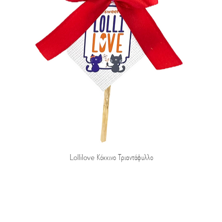
Lollilove Κόκκινο Τριαντάφυλλο