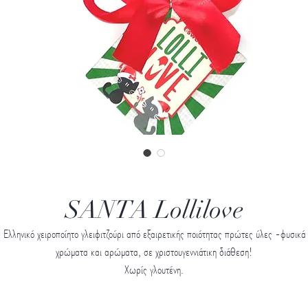
SANTA Lollilove
Ελληνικό χειροποίητο γλειφιτζούρι από εξαιρετικής ποιότητας πρώτες ύλες -φυσικά
χρώματα και αρώματα, σε χριστουγεννιάτικη διάθεση!
Χωρίς γλουτένη.